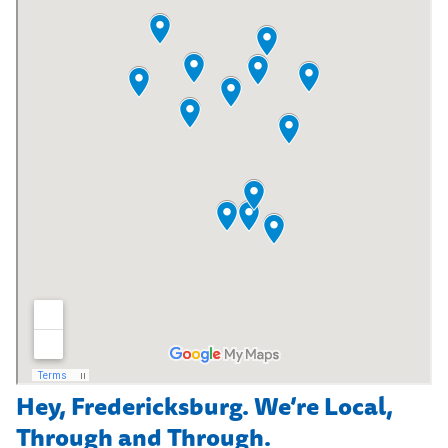
Hey, Fredericksburg. We’re Local,
Through and Through.